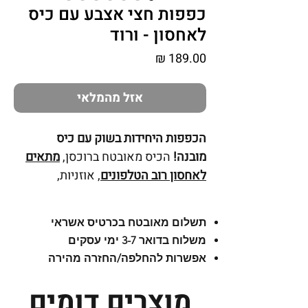
כפפות חצי אצבע עם כיס
לאחסון - ורוד
מחיר
אזל מהמלאי
הכפפות היחידות בשוק עם כיס
מובנה!
הכיס מאובטח ברוכסן,
מתאים
לאחסון רוב הטלפונים
,
אוזניות,
מפתחות, כסף, כרטיסי אשראי, ג'לים,
כרטיס לרכבת, ליפסטיק ועוד.
עשוי מבד
תשלום מאובטח בכרטיס אשראי
פליז אלסטי איכותי בטכנולוגיה
משלוח בדואר 3-7 ימי עסקים
מתקדמת, נוח ונעים מאוד למגע
לנשים
אפשרות להחלפה/החזרה מהירה
וגברים
.
לכפפות כיסוי לאצבעות, אליו מוצמד
מוצרים דומים
מגנט חזק ובעזרתו ניתן לפתוח או לסגור