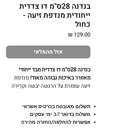
בנדנה 28ס"מ דו צדדית
ייחודית מנדפת זיעה -
כחול
מחיר
אזל מהמלאי
בנדנה 28ס"מ דו צדדית מבד ייחודי
מאוורר באיכות גבוהה מאוד!
מנדפת
זיעה שומרת על הרגשה יבשה וקרירה
תוך הגנת UV מקסימאלית מפני קרני
השמש, מגנה גם מפני רוח, אבק וקור
תשלום מאובטח בכרטיס אשראי
לנשים וגברים.
משלוח בדואר 3-7 ימי עסקים
עשויה:
מבד מיוחד נעים מאוד למגע
אפשרות להחלפה/החזרה מהירה
כמשי. אלסטי, גמיש, נושם,
אנטיבקטריאלי, מונע היווצרות חיידקים