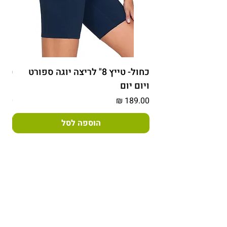
מרכך וללא מייבש
כחול- טייץ 8" לריצה יוגה ספורט
טורק
ויום יום
ספור
מחיר
מחיר
הוספה לסל