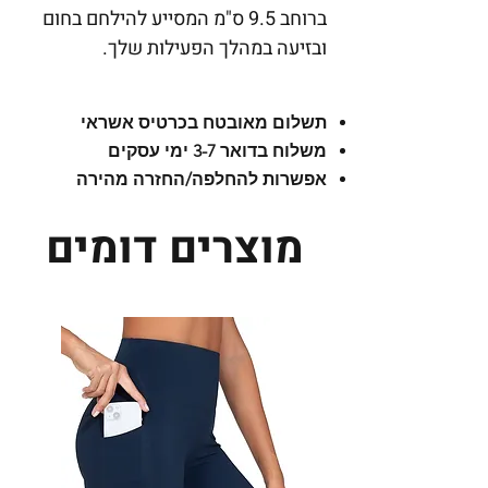
ברוחב 9.5 ס"מ המסייע להילחם בחום
ובזיעה במהלך הפעילות שלך.
תכונות הבד:
בד אלסטי באיכות גבוהה,
ייחודי לספורט המאפשר ביצועים
תשלום מאובטח בכרטיס אשראי
מעולים, בעל טכנולוגיה מתקדמת
משלוח בדואר 3-7 ימי עסקים
וחדשנית - מיקרופייבר Drytex®
אפשרות להחלפה/החזרה מהירה
Comfort, המאפשרת נידוף זיעה
מקסימלי וייבוש מהיר, שמירה על לחות
מוצרים דומים
וטמפ' קרירה, יבשה
ונעימה.
אנטיבקטריאלי
, מונע התרבות
חיידקים ומפחית ריחות. מספק הגנת UV
מקסימאלית מפני השמש.
ONE SIZE
עוצב ומיוצר בספרד
הוראות לכביסה:
כביסה במים קרים ללא