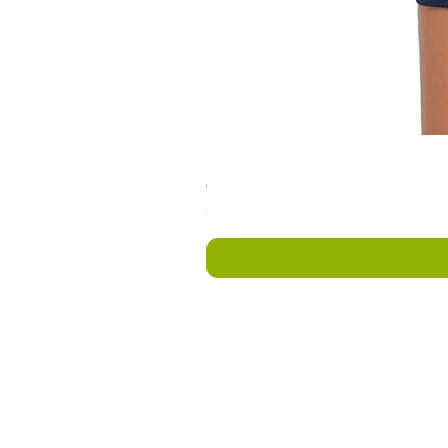
טורקיז - טייץ קצר לריצה יוג
מחיר
לגבי
החברה
מי אנחנו