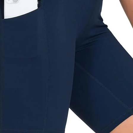
תרצו !
מתנה שימושית שכל אחד ישמח לקבל
גודל:
153x153 ס"מ
כביסה:
במים קרים ללא מרכך כביסה ולל
**
יתדות נמכרות בנפרד
- מוצר משלים, 
לקיבוע מאובטח של השמיכה/מחצלת.