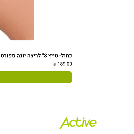
כחול- טייץ 8" לריצה יוגה ספורט ויום יום
מחיר
הש
מד