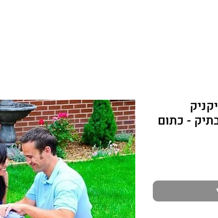
יאה
כיסויי ראש
ביגוד
טיולים ונסיעות
קניק
יק - כתום